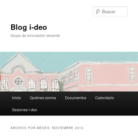
Ir
Ir
al
al
Busc
contenido
contenido
principal
secundario
Blog i-deo
Grupo de Innovación docente
Menú
Inicio
Quiénes somos
Documentos
Calendario
principal
Sesiones i-deo
ARCHIVO POR MESES:
NOVIEMBRE 2015