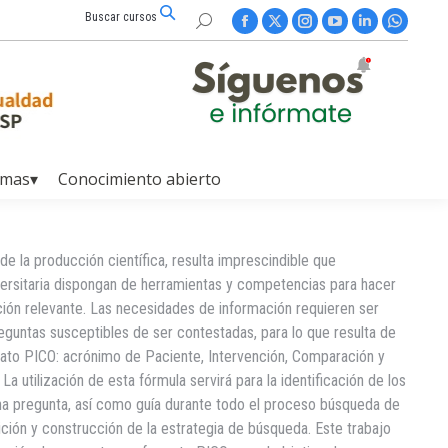
Buscar cursos
Buscar:
Facebook
X
Instagram
YouTube
Linkedin
Whatsap
page
page
page
page
page
page
opens
opens
opens
opens
opens
opens
in
in
in
in
in
in
new
new
new
new
new
new
window
window
window
window
window
window
amas▾
Conocimiento abierto
e la producción científica, resulta imprescindible que
versitaria dispongan de herramientas y competencias para hacer
ción relevante. Las necesidades de información requieren ser
eguntas susceptibles de ser contestadas, para lo que resulta de
rmato PICO: acrónimo de Paciente, Intervención, Comparación y
a utilización de esta fórmula servirá para la identificación de los
a pregunta, así como guía durante todo el proceso búsqueda de
ición y construcción de la estrategia de búsqueda. Este trabajo