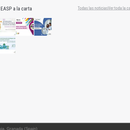
 EASP a la carta
Todas las noticias
Ver toda la c
uja, Granada (Spain)