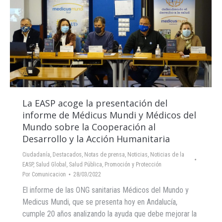
La EASP acoge la presentación del
informe de Médicus Mundi y Médicos del
Mundo sobre la Cooperación al
Desarrollo y la Acción Humanitaria
Ciudadanía
,
Destacados
,
Notas de prensa
,
Noticias
,
Noticias de la
EASP
,
Salud Global
,
Salud Pública, Promoción y Protección
Por
Comunicacion
28/03/2022
El informe de las ONG sanitarias Médicos del Mundo y
Medicus Mundi, que se presenta hoy en Andalucía,
cumple 20 años analizando la ayuda que debe mejorar la