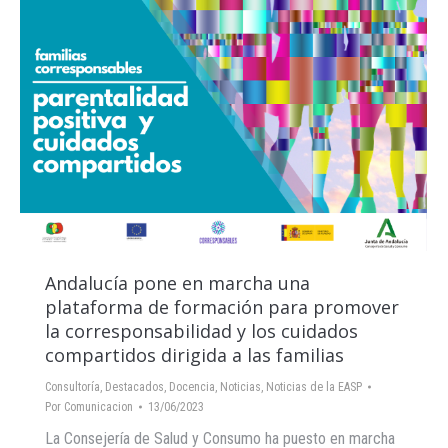
Andalucía pone en marcha una
plataforma de formación para promover
la corresponsabilidad y los cuidados
compartidos dirigida a las familias
Consultoría
,
Destacados
,
Docencia
,
Noticias
,
Noticias de la EASP
Por
Comunicacion
13/06/2023
La Consejería de Salud y Consumo ha puesto en marcha