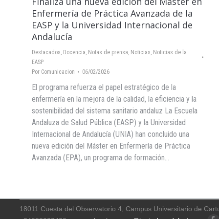
Finaliza una nueva edición del Máster en
Enfermería de Práctica Avanzada de la
EASP y la Universidad Internacional de
Andalucía
Destacados
,
Docencia
,
Notas de prensa
,
Noticias
,
Noticias de la
EASP
Por
Comunicacion
06/02/2026
El programa refuerza el papel estratégico de la
enfermería en la mejora de la calidad, la eficiencia y la
sostenibilidad del sistema sanitario andaluz La Escuela
Andaluza de Salud Pública (EASP) y la Universidad
Internacional de Andalucía (UNIA) han concluido una
nueva edición del Máster en Enfermería de Práctica
Avanzada (EPA), un programa de formación…
18011 Cuesta del Observatorio 4, Campus Universitario de Cart