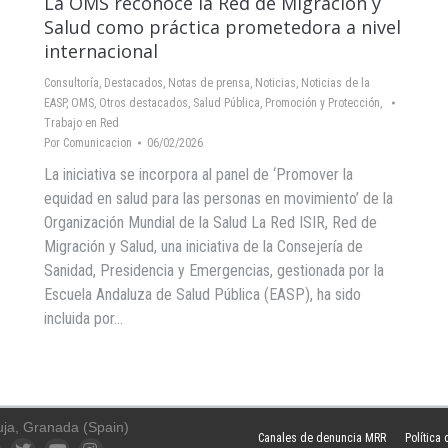
La OMS reconoce la Red de Migración y
Salud como práctica prometedora a nivel
internacional
Consultoría
,
Destacados
,
Notas de prensa
,
Noticias
,
Noticias de la
EASP
,
OMS
,
Otros destacados
,
Salud Pública, Promoción y Protección
,
Trabajo en Red
Por
Comunicacion
06/02/2026
La iniciativa se incorpora al panel de ‘Promover la
equidad en salud para las personas en movimiento’ de la
Organización Mundial de la Salud La Red ISIR, Red de
Migración y Salud, una iniciativa de la Consejería de
Sanidad, Presidencia y Emergencias, gestionada por la
Escuela Andaluza de Salud Pública (EASP), ha sido
incluida por…
uja, Granada (Spain)
Canales de denuncia MRR
Política