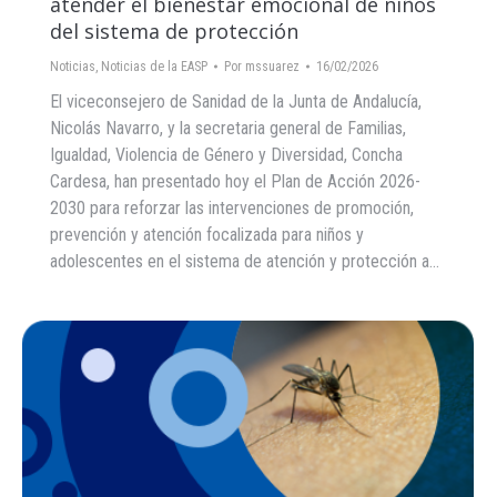
atender el bienestar emocional de niños
del sistema de protección
Noticias
,
Noticias de la EASP
Por
mssuarez
16/02/2026
El viceconsejero de Sanidad de la Junta de Andalucía,
Nicolás Navarro, y la secretaria general de Familias,
Igualdad, Violencia de Género y Diversidad, Concha
Cardesa, han presentado hoy el Plan de Acción 2026-
2030 para reforzar las intervenciones de promoción,
prevención y atención focalizada para niños y
adolescentes en el sistema de atención y protección a…