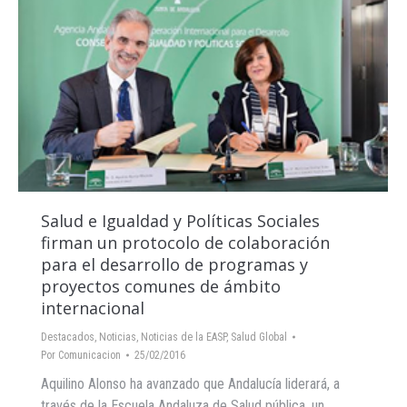
Salud e Igualdad y Políticas Sociales
firman un protocolo de colaboración
para el desarrollo de programas y
proyectos comunes de ámbito
internacional
Destacados
,
Noticias
,
Noticias de la EASP
,
Salud Global
Por
Comunicacion
25/02/2016
Aquilino Alonso ha avanzado que Andalucía liderará, a
través de la Escuela Andaluza de Salud pública, un