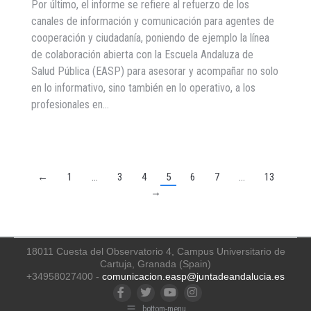
Por último, el informe se refiere al refuerzo de los
canales de información y comunicación para agentes de
cooperación y ciudadanía, poniendo de ejemplo la línea
de colaboración abierta con la Escuela Andaluza de
Salud Pública (EASP) para asesorar y acompañar no solo
en lo informativo, sino también en lo operativo, a los
profesionales en…
←
1
…
3
4
5
6
7
…
13
→
18011 Cuesta del Observatorio 4, Campus Universitario de
Cartuja, Granada (Spain)
+34958027400 -
comunicacion.easp@juntadeandalucia.es
Facebook
Twitter
YouTube
Instagram
bottom-menu