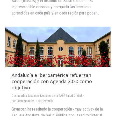
Salud (RIMAIS) y el Instituto de Salud Carlos III. Es
imprescindible conocer y compartir las lecciones
aprendidas en cada país y en cada región para poder…
Andalucía e Iberoamérica refuerzan
cooperación con Agenda 2030 como
objetivo
Destacados
,
Noticias
,
Noticias de la EASP
,
Salud Global
Por
Comunicacion
09/09/2020
Grynspan ha resaltado la cooperación «muy activa» de la
Escuela Andaluza de Salud Pública con la red ministerial