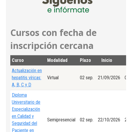
ar:
Cursos con fecha de
inscripción cercana
Curso
Modalidad
Plazo
Inicio
Fi
Actualización en
hepatitis víricas:
Virtual
02 sep.
21/09/2026
01/
A, B, C y D
Diploma
Universitario de
Especialización
en Calidad y
Semipresencial
02 sep.
22/10/2026
24/
Seguridad del
Paciente en