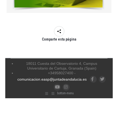
Comparte esta página
18011 Cuesta del Observatorio 4, Campus
Universitario de Cartuja, Granada (Spain)
+34958027400 -
comunicacion.easp@juntadeandalucia.es
Facebook
Twitter
YouTube
Instagram
bottom-menu