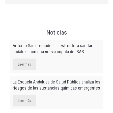
Salud (SAS)
Buenas
prácticas en la
prevención y
Virtual
07 sep.
21/09/2026
22/
Noticias
uso de
contenciones
Antonio Sanz remodela la estructura sanitaria
Máster de
andaluza con una nueva cúpula del SAS
Formación
Permanente en
Virtual
08 sep.
01/10/2026
30/
Promoción de la
Leer más
Salud y Salud
Comunitaria
La Escuela Andaluza de Salud Pública analiza los
Uso adecuado
riesgos de las sustancias químicas emergentes
de opioides en
Virtual
13 sep.
05/10/2026
14/
dolor crónico
Leer más
Microcredencial
“Comunicarnos