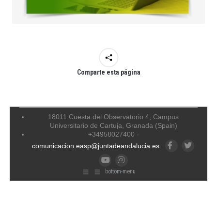
Comparte esta página
18011 Cuesta del Observatorio 4, Campus
Universitario de Cartuja, Granada (Spain)
+34958027400 -
comunicacion.easp@juntadeandalucia.es
Facebook
Twitter
YouTube
Instagram
bottom-menu