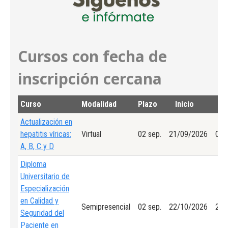
ar:
Cursos con fecha de
inscripción cercana
Curso
Modalidad
Plazo
Inicio
Fi
Actualización en
hepatitis víricas:
Virtual
02 sep.
21/09/2026
01/
A, B, C y D
Diploma
Universitario de
Especialización
en Calidad y
Semipresencial
02 sep.
22/10/2026
24/
Seguridad del
Paciente en