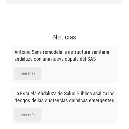
Salud (SAS)
Buenas
prácticas en la
prevención y
Virtual
07 sep.
21/09/2026
22/
Noticias
uso de
contenciones
Antonio Sanz remodela la estructura sanitaria
Máster de
andaluza con una nueva cúpula del SAS
Formación
Permanente en
Virtual
08 sep.
01/10/2026
30/
Promoción de la
Leer más
Salud y Salud
Comunitaria
La Escuela Andaluza de Salud Pública analiza los
Uso adecuado
riesgos de las sustancias químicas emergentes
de opioides en
Virtual
13 sep.
05/10/2026
14/
dolor crónico
Leer más
Microcredencial
“Comunicarnos