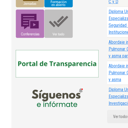
C y D
Diploma Un
Especializ
Seguridad 
Institucion
Abordaje i
Pulmonar O
y asma par
Abordaje i
Pulmonar O
y asma
Diploma Un
Especializ
Investigaci
Diploma de
Ver todo
Personaliz