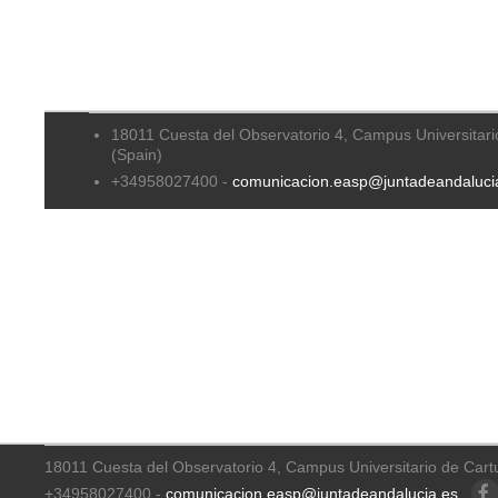
18011 Cuesta del Observatorio 4, Campus Universitari
(Spain)
+34958027400 -
comunicacion.easp@juntadeandaluci
18011 Cuesta del Observatorio 4, Campus Universitario de Cart
+34958027400 -
comunicacion.easp@juntadeandalucia.es
Faceb