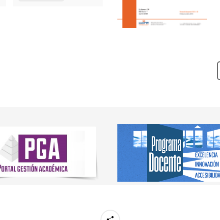
les de enfermería
iversitario de
Virtual
20 sep.
26/10/2026
ación en Género y Salud
iversitario de
Semipresencial
21 sep.
27/10/2026
ación en Bioética
ón Independiente
Virtual
15 dic.
14/01/2026