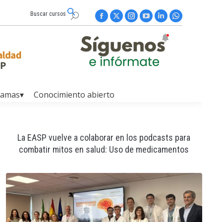
Buscar cursos
Buscar:
Facebook
X
Instagram
YouTube
Linkedin
Whatsapp
page
page
page
page
page
page
opens
opens
opens
opens
opens
opens
in
in
in
in
in
in
new
new
new
new
new
new
window
window
window
window
window
window
ramas▾
Conocimiento abierto
La EASP vuelve a colaborar en los podcasts para
combatir mitos en salud: Uso de medicamentos