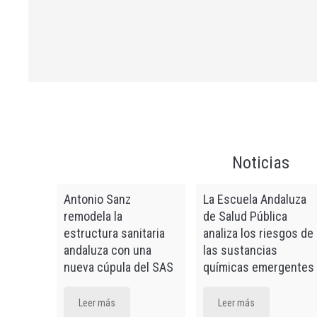
Estrategia
benzodiace
Andaluz de
Buenas prá
uso de co
Máster de
Promoción 
Comunitari
Noticias
Uso adecua
crónico
Antonio Sanz
La Escuela Andaluza
Microcrede
remodela la
de Salud Pública
conectar: 
estructura sanitaria
analiza los riesgos de
integral y 
andaluza con una
las sustancias
Actualizaci
nueva cúpula del SAS
químicas emergentes
profesiona
Leer más
Leer más
Actualizaci