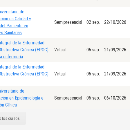
iversitario de
ación en Calidad y
Semipresencial
02 sep.
22/10/2026
del Paciente en
es Sanitarias
ntegral de la Enfermedad
bstructiva Crónica (EPOC)
Virtual
06 sep.
21/09/2026
a enfermería
ntegral de la Enfermedad
bstructiva Crónica (EPOC)
Virtual
06 sep.
21/09/2026
iversitario de
ación en Epidemiología e
Semipresencial
06 sep.
06/10/2026
ón Clínica
 Experto en Medicina
Semipresencial
06 sep.
22/10/2026
s los cursos
ada y de Precisión