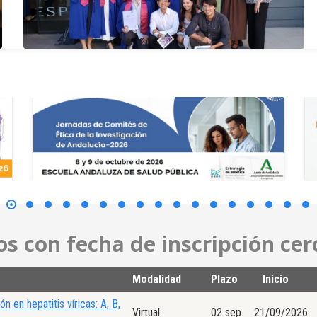
os con fecha de inscripción ce
Modalidad
Plazo
Inicio
ón en hepatitis víricas: A, B,
Virtual
02 sep.
21/09/2026