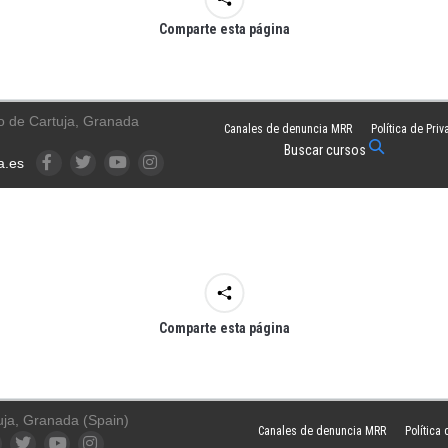
Comparte esta página
o de Cartuja, Granada
Canales de denuncia MRR
Política de Pri
Buscar cursos
a.es
Facebook
Twitter
YouTube
Instagram
Comparte esta página
uja, Granada (Spain)
Canales de denuncia MRR
Política
ook
Twitter
YouTube
Instagram