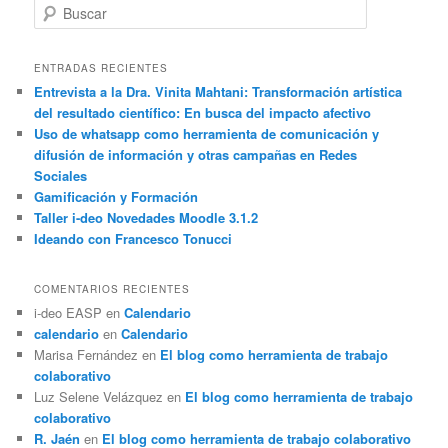
B
u
s
c
ENTRADAS RECIENTES
a
Entrevista a la Dra. Vinita Mahtani: Transformación artística
r
del resultado científico: En busca del impacto afectivo
Uso de whatsapp como herramienta de comunicación y
difusión de información y otras campañas en Redes
Sociales
Gamificación y Formación
Taller i-deo Novedades Moodle 3.1.2
Ideando con Francesco Tonucci
COMENTARIOS RECIENTES
i-deo EASP
en
Calendario
calendario
en
Calendario
Marisa Fernández
en
El blog como herramienta de trabajo
colaborativo
Luz Selene Velázquez
en
El blog como herramienta de trabajo
colaborativo
R. Jaén
en
El blog como herramienta de trabajo colaborativo