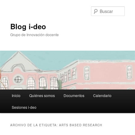
Ir
Ir
al
al
Busc
contenido
contenido
principal
secundario
Blog i-deo
Grupo de Innovación docente
Menú
Inicio
Quiénes somos
Documentos
Calendario
principal
Sesiones i-deo
ARCHIVO DE LA ETIQUETA:
ARTS BASED RESEARCH