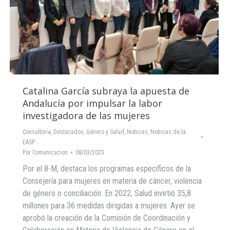
Catalina García subraya la apuesta de
Andalucía por impulsar la labor
investigadora de las mujeres
Consultoría
,
Destacados
,
Género y Salud
,
Noticias
,
Noticias de la
EASP
Por
Comunicacion
08/03/2023
Por el 8-M, destaca los programas específicos de la
Consejería para mujeres en materia de cáncer, violencia
de género o conciliación. En 2022, Salud invirtió 35,8
millones para 36 medidas dirigidas a mujeres. Ayer se
aprobó la creación de la Comisión de Coordinación y