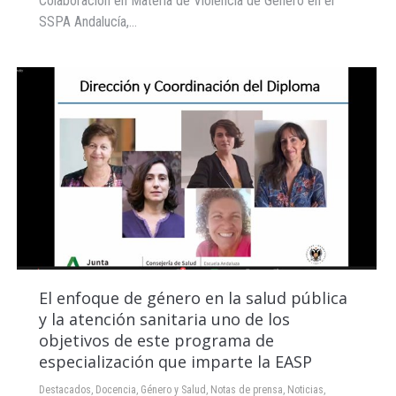
Colaboración en Materia de Violencia de Género en el
SSPA Andalucía,…
El enfoque de género en la salud pública
y la atención sanitaria uno de los
objetivos de este programa de
especialización que imparte la EASP
Destacados
,
Docencia
,
Género y Salud
,
Notas de prensa
,
Noticias
,