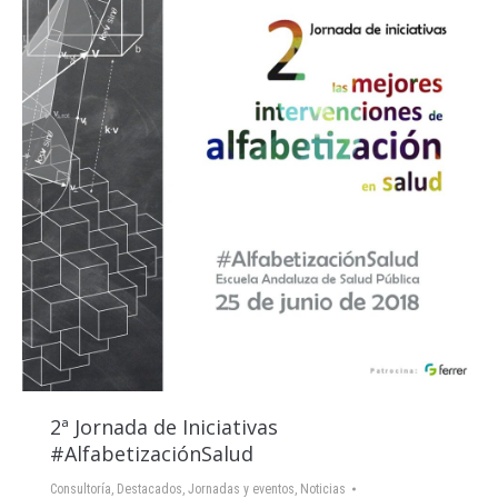
2ª Jornada de Iniciativas
#AlfabetizaciónSalud
Consultoría
,
Destacados
,
Jornadas y eventos
,
Noticias