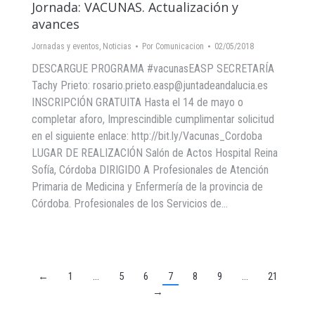
Jornada: VACUNAS. Actualización y
avances
Jornadas y eventos
,
Noticias
Por
Comunicacion
02/05/2018
DESCARGUE PROGRAMA #vacunasEASP SECRETARÍA
Tachy Prieto: rosario.prieto.easp@juntadeandalucia.es
INSCRIPCIÓN GRATUITA Hasta el 14 de mayo o
completar aforo, Imprescindible cumplimentar solicitud
en el siguiente enlace: http://bit.ly/Vacunas_Cordoba
LUGAR DE REALIZACIÓN Salón de Actos Hospital Reina
Sofía, Córdoba DIRIGIDO A Profesionales de Atención
Primaria de Medicina y Enfermería de la provincia de
Córdoba. Profesionales de los Servicios de…
←
1
…
5
6
7
8
9
…
21
→