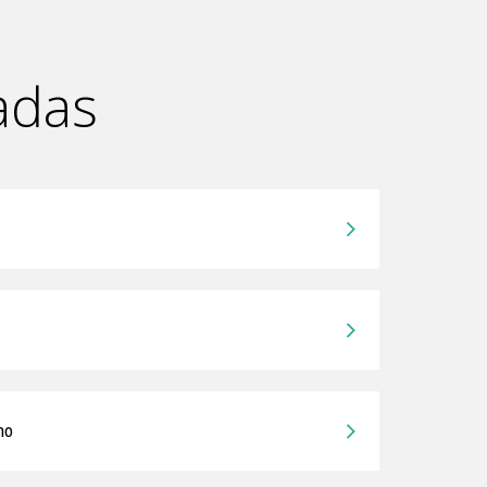
adas
no