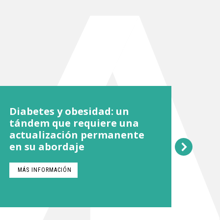
Diabetes y obesidad: un
Re
tándem que requiere una
el 
actualización permanente
de
en su abordaje
me
MÁS INFORMACIÓN
M