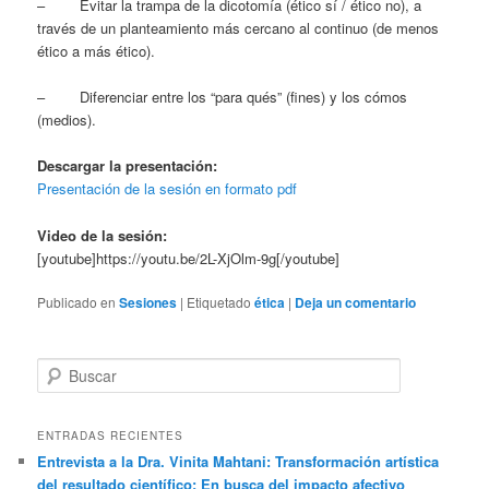
– Evitar la trampa de la dicotomía (ético sí / ético no), a
través de un planteamiento más cercano al continuo (de menos
ético a más ético).
– Diferenciar entre los “para qués” (fines) y los cómos
(medios).
Descargar la presentación:
Presentación de la sesión en formato pdf
Video de la sesión:
[youtube]https://youtu.be/2L-XjOlm-9g[/youtube]
Publicado en
Sesiones
|
Etiquetado
ética
|
Deja un comentario
B
u
s
c
ENTRADAS RECIENTES
a
Entrevista a la Dra. Vinita Mahtani: Transformación artística
r
del resultado científico: En busca del impacto afectivo