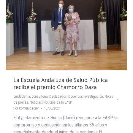
La Escuela Andaluza de Salud Pública
recibe el premio Chamorro Daza
Ciudadanía
,
Consultoría
,
Destacados
,
Docencia
,
Investigación
,
Notas
de prensa
,
Noticias
,
Noticias de la EASP
Por
Comunicacion
15/08/2021
El Ayuntamiento de Huesa (Jaén) reconoce a la EASP su
compromiso y dedicación en los últimos 35 años y
especialmente desde el inicio de la pandemia El