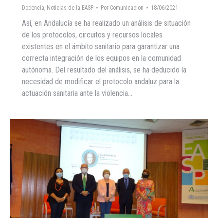
Docencia
,
Noticias de la EASP
Por
Comunicacion
18/06/2021
Así, en Andalucía se ha realizado un análisis de situación
de los protocolos, circuitos y recursos locales
existentes en el ámbito sanitario para garantizar una
correcta integración de los equipos en la comunidad
autónoma. Del resultado del análisis, se ha deducido la
necesidad de modificar el protocolo andaluz para la
actuación sanitaria ante la violencia…