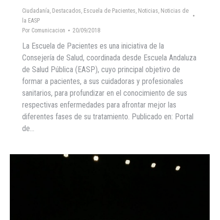
Ciudadanía
,
Destacados
,
Escuela de Pacientes
,
Noticias
,
Noticias de
la EASP
Por
Comunicacion
20/09/2018
La Escuela de Pacientes es una iniciativa de la
Consejería de Salud, coordinada desde Escuela Andaluza
de Salud Pública (EASP), cuyo principal objetivo de
formar a pacientes, a sus cuidadoras y profesionales
sanitarios, para profundizar en el conocimiento de sus
respectivas enfermedades para afrontar mejor las
diferentes fases de su tratamiento. Publicado en: Portal
de…