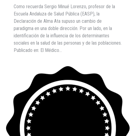
Como recuerda Sergio Minué Lorenzo, profesor de la
Escuela Andaluza de Salud Pública (EASP), la
Declaración de Alma Ata supuso un cambio de
paradigma en una doble dirección. Por un lado, en la
identificación de la influencia de los determinantes
sociales en la salud de las personas y de las poblaciones.
Publicado en: El Médico…