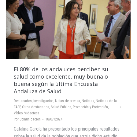
El 80% de los andaluces perciben su
salud como excelente, muy buena o
buena según la última Encuesta
Andaluza de Salud
Destacados
,
Investigación
,
Notas de prensa
,
Noticias
,
Noticias de la
EASP
,
Otros destacados
,
Salud Pública, Promoción y Protección
,
Vídeo
,
Videoteca
Por
Comunicacion
18/07/2024
Catalina García ha presentado los principales resultados
sobre la salud de la población que arroja dicho estudio,