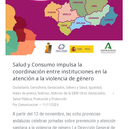
Salud y Consumo impulsa la
coordinación entre instituciones en la
atención a la violencia de género
Ciudadanía
,
Consultoría
,
Destacados
,
Género y Salud
,
Igualdad
,
Notas de prensa
,
Noticias
,
Noticias de la EASP
,
Otros destacados
,
Salud Pública, Promoción y Protección
Por
Comunicacion
11/11/2024
A partir del 12 de noviembre, las ocho provincias
andaluzas celebran jornadas sobre prevención y atención
sanitaria a la violencia de género La Dirección General de