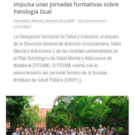
impulsa unas jornadas formativas sobre
Patología Dual
Consultoría
,
Noticias
,
Noticias de la EASP
Por
Comunicacion
31/07/2024
La Delegación territorial de Salud y Consumo, al amparo
de la Dirección General de Atención Sociosanitaria, Salud
Mental y Adicciones y de las medidas contempladas en
el Plan Estratégico de Salud Mental y Adicciones de
Andalucía (PESMA). El PESMA cuenta con el
asesoramiento del personal técnico de la Escuela
Andaluza de Salud Pública (EASP) y…