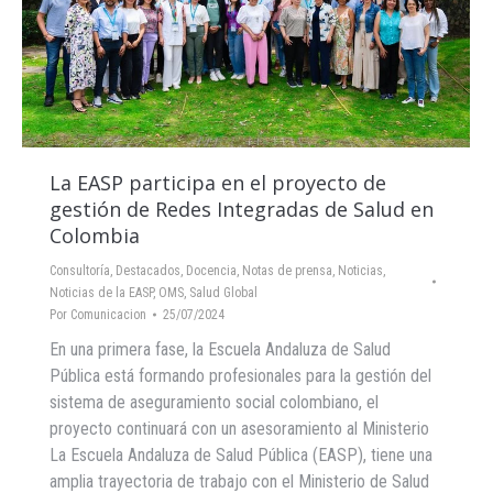
La EASP participa en el proyecto de
gestión de Redes Integradas de Salud en
Colombia
Consultoría
,
Destacados
,
Docencia
,
Notas de prensa
,
Noticias
,
Noticias de la EASP
,
OMS
,
Salud Global
Por
Comunicacion
25/07/2024
En una primera fase, la Escuela Andaluza de Salud
Pública está formando profesionales para la gestión del
sistema de aseguramiento social colombiano, el
proyecto continuará con un asesoramiento al Ministerio
La Escuela Andaluza de Salud Pública (EASP), tiene una
amplia trayectoria de trabajo con el Ministerio de Salud