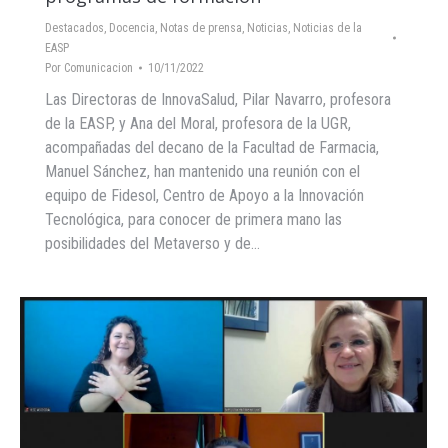
Destacados
,
Docencia
,
Notas de prensa
,
Noticias
,
Noticias de la
EASP
Por
Comunicacion
10/11/2022
Las Directoras de InnovaSalud, Pilar Navarro, profesora
de la EASP, y Ana del Moral, profesora de la UGR,
acompañadas del decano de la Facultad de Farmacia,
Manuel Sánchez, han mantenido una reunión con el
equipo de Fidesol, Centro de Apoyo a la Innovación
Tecnológica, para conocer de primera mano las
posibilidades del Metaverso y de…