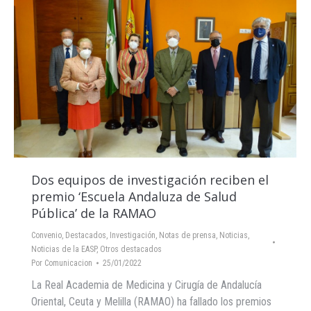
Dos equipos de investigación reciben el
premio ‘Escuela Andaluza de Salud
Pública’ de la RAMAO
Convenio
,
Destacados
,
Investigación
,
Notas de prensa
,
Noticias
,
Noticias de la EASP
,
Otros destacados
Por
Comunicacion
25/01/2022
La Real Academia de Medicina y Cirugía de Andalucía
Oriental, Ceuta y Melilla (RAMAO) ha fallado los premios