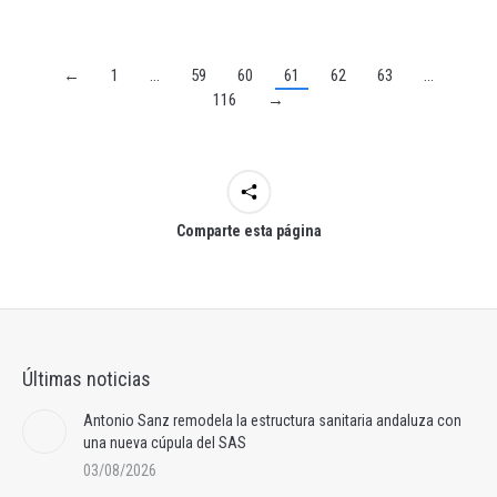
←
1
…
59
60
61
62
63
…
116
→
Comparte esta página
Últimas noticias
Antonio Sanz remodela la estructura sanitaria andaluza con
una nueva cúpula del SAS
03/08/2026