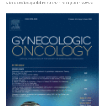
Artículos Científicos
,
Igualdad
,
Mujeres EASP
Por
chigueras
07/07/2021