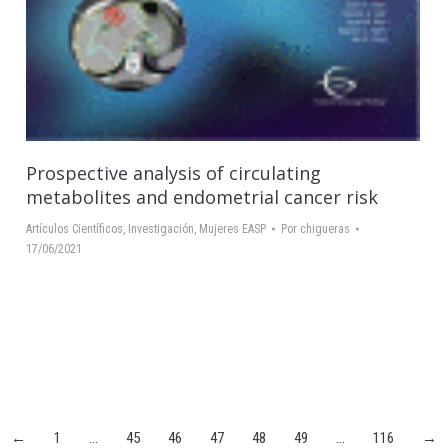
Prospective analysis of circulating
metabolites and endometrial cancer risk
Artículos Científicos
,
Investigación
,
Mujeres EASP
Por
chigueras
17/06/2021
←
1
…
45
46
47
48
49
…
116
→