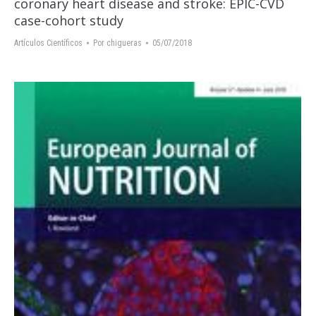
coronary heart disease and stroke: EPIC-CVD
case-cohort study
Artículos Científicos
Por
chigueras
05/07/2018