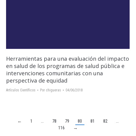
Herramientas para una evaluación del impacto
en salud de los programas de salud pública e
intervenciones comunitarias con una
perspectiva de equidad
Artículos Científicos
Por
chigueras
04/06/2018
←
1
…
78
79
80
81
82
…
116
→