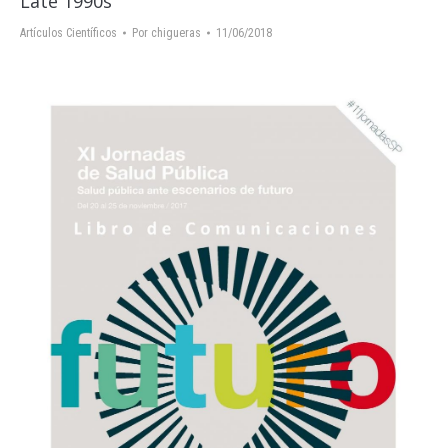
Late 1990s
Artículos Científicos
Por
chigueras
11/06/2018