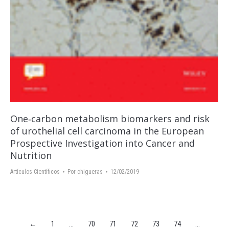
One‐carbon metabolism biomarkers and risk
of urothelial cell carcinoma in the European
Prospective Investigation into Cancer and
Nutrition
Artículos Científicos
Por
chigueras
12/02/2019
←
1
…
70
71
72
73
74
…