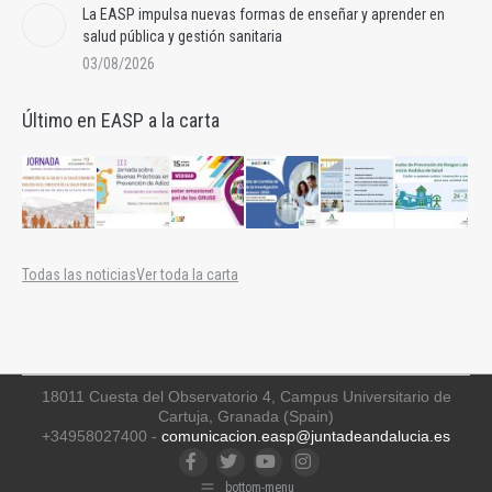
La EASP impulsa nuevas formas de enseñar y aprender en
salud pública y gestión sanitaria
03/08/2026
Último en EASP a la carta
Todas las noticias
Ver toda la carta
18011 Cuesta del Observatorio 4, Campus Universitario de
Cartuja, Granada (Spain)
+34958027400 -
comunicacion.easp@juntadeandalucia.es
Facebook
Twitter
YouTube
Instagram
bottom-menu