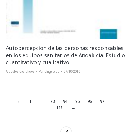
Autopercepción de las personas responsables
en los equipos sanitarios de Andalucía. Estudio
cuantitativo y cualitativo
Artículos Científicos
Por
chigueras
27/10/2016
←
1
…
93
94
95
96
97
…
116
→