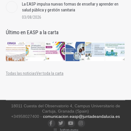
La EASP impulsa nuevas formas de enseñar y aprender en
salud pública y gestión sanitaria
03/08/2026
Último en EASP a la carta
Todas las noticias
Ver toda la carta
18011 Cuesta del Observatorio 4, Campus Universitario de
Cartuja, Granada (Spain)
+34958027400 -
comunicacion.easp@juntadeandalucia.es
Facebook
Twitter
YouTube
Instagram
bottom-menu