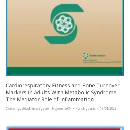
Cardiorespiratory Fitness and Bone Turnover
Markers in Adults With Metabolic Syndrome:
The Mediator Role of Inflammation
Cáncer
,
Igualdad
,
Investigación
,
Mujeres EASP
Por
chigueras
13/01/2023