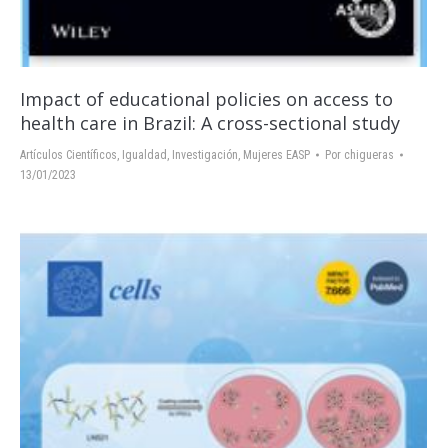
Impact of educational policies on access to
health care in Brazil: A cross-sectional study
Artículos Científicos
,
Igualdad
,
Investigación
,
Mujeres EASP
Por
chigueras
13/01/2023