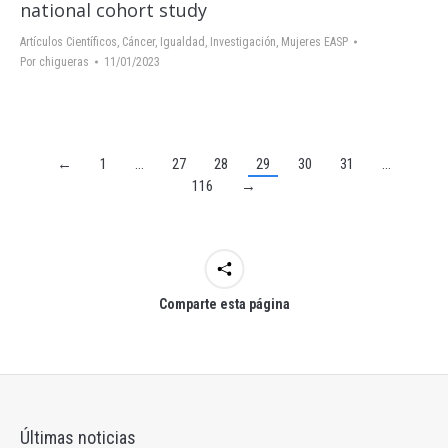
national cohort study
Artículos Científicos
,
Cáncer
,
Igualdad
,
Investigación
,
Mujeres EASP
Por
chigueras
11/01/2023
←
1
…
27
28
29
30
31
…
116
→
Comparte esta página
Últimas noticias