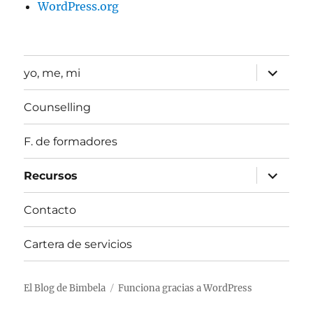
WordPress.org
expande
yo, me, mi
el
menú
inferior
Counselling
F. de formadores
expande
Recursos
el
menú
inferior
Contacto
Cartera de servicios
El Blog de Bimbela
Funciona gracias a WordPress