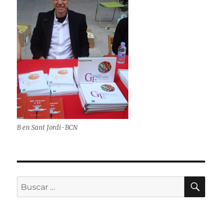
B en Sant Jordi-BCN
BU
Buscar
por: