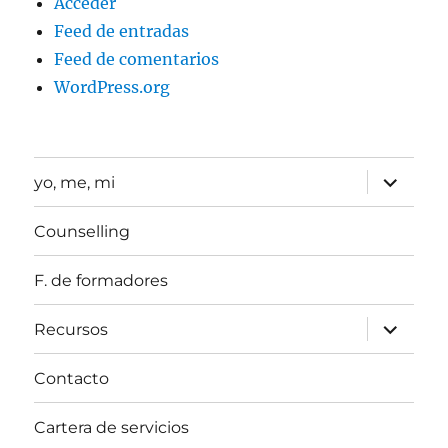
Acceder
Feed de entradas
Feed de comentarios
WordPress.org
expande
yo, me, mi
el
menú
inferior
Counselling
F. de formadores
expande
Recursos
el
menú
inferior
Contacto
Cartera de servicios