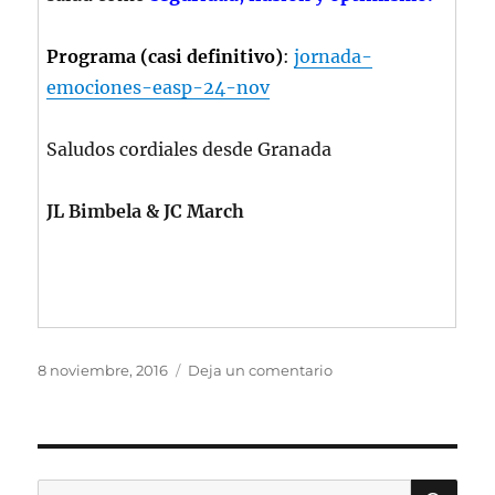
Programa (casi definitivo)
:
jornada-
emociones-easp-24-nov
Saludos cordiales desde Granada
JL Bimbela & JC March
Publicado
en
8 noviembre, 2016
Deja un comentario
el
Jornada
EMOCIONAL
en
la
EASP
BU
Buscar