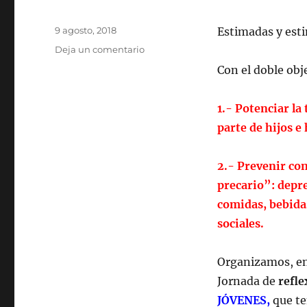
Publicado
9 agosto, 2018
Estimadas y est
el
en
Deja un comentario
SALUD
Con el doble obj
EMOCIONAL
Y
JÓVENES
1.- Potenciar la
parte de hijos e 
2.- Prevenir co
precario”: depr
comidas, bebidas
sociales.
Organizamos, en
Jornada de
refle
JÓVENES,
que te