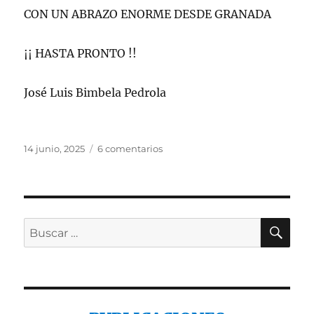
CON UN ABRAZO ENORME DESDE GRANADA
¡¡ HASTA PRONTO !!
José Luis Bimbela Pedrola
Publicado
en
14 junio, 2025
6 comentarios
el
2
jornadas,
2
grupos,
2
BU
Buscar
maravillosas
por:
sesiones…
en
Málaga