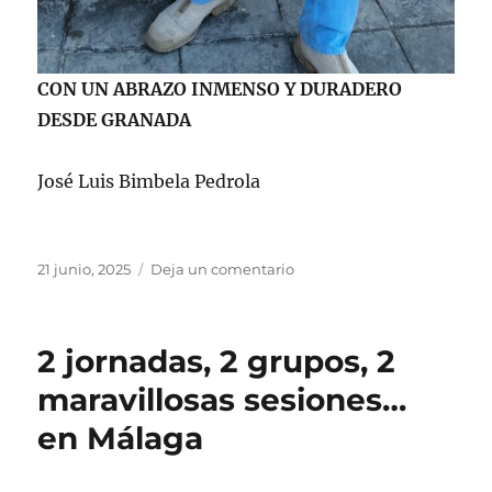
CON UN ABRAZO INMENSO Y DURADERO
DESDE GRANADA
José Luis Bimbela Pedrola
Publicado
en
21 junio, 2025
Deja un comentario
el
REDONDEANDO
A…
¿HIPÓCRATES?
2 jornadas, 2 grupos, 2
maravillosas sesiones…
en Málaga