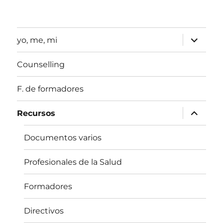
expande
yo, me, mi
el
menú
inferior
Counselling
F. de formadores
expande
Recursos
el
menú
inferior
Documentos varios
Profesionales de la Salud
Formadores
Directivos