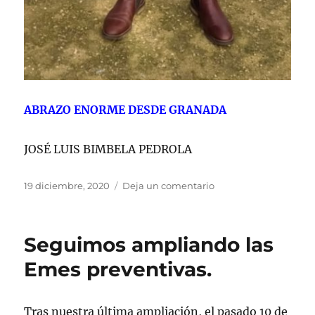
ABRAZO ENORME DESDE GRANADA
JOSÉ LUIS BIMBELA PEDROLA
Publicado
en
19 diciembre, 2020
Deja un comentario
el
¡¡
FELIZ
DÍA
Seguimos ampliando las
MUNDIAL
DE
Emes preventivas.
LA
SOLIDARIDAD
!!
Tras nuestra última ampliación, el pasado 10 de