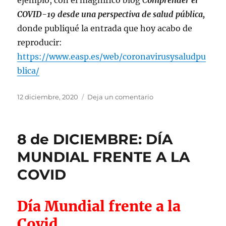
ejemplo, con el magnífico blog
C
o
mprender el
COVID-19 desde una perspectiva de salud pública,
donde publiqué la entrada que hoy acabo de
reproducir:
https://www.easp.es/web/coronavirusysaludpu
blica/
Publicado
en
12 diciembre, 2020
Deja un comentario
el
Seguimos
ampliando
las
8 de DICIEMBRE: DÍA
Emes
preventivas.
MUNDIAL FRENTE A LA
COVID
Día Mundial frente a la
Covid