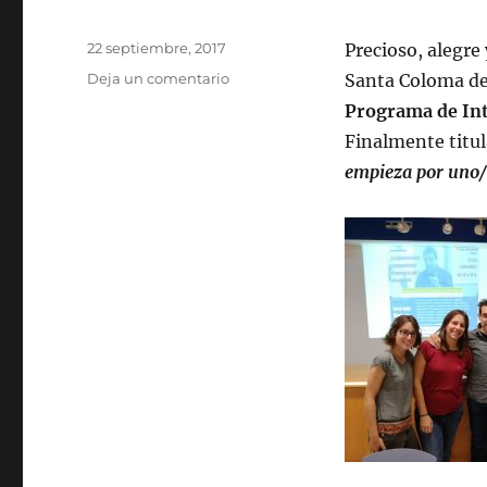
Publicado
22 septiembre, 2017
Precioso, alegre
el
en
Deja un comentario
Santa Coloma de
Empieza
Programa de Int
el
Finalmente titul
OTOÑO…
empieza por uno