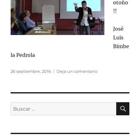
otoño
!!
José
Luis
Bimbe
la Pedrola
Publicado
en
26 septiembre, 2016
Deja un comentario
el
Y
en
Otoño
2016…
BU
Buscar
por: