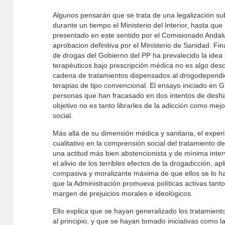
Algunos pensarán que se trata de una legalización subr
durante un tiempo el Ministerio del Interior, hasta qu
presentado en este sentido por el Comisionado Anda
aprobacion definitiva por el Ministerio de Sanidad. Fin
de drogas del Gobierno del PP ha prevalecido la idea
terapéuticos bajo prescripción médica no es algo desc
cadena de tratamientos dispensados al drogodependie
terapias de tipo convencional. El ensayo iniciado en
personas que han fracasado en dos intentos de desha
objetivo no es tanto librarles de la adicción como mejo
social.
Más allá de su dimensión médica y sanitaria, el exp
cualitativo en la comprensión social del tratamiento d
una actitud más bien abstencionista y de mínima inter
el alivio de los terribles efectos de la drogadicción, a
compasiva y moralizante máxima de que ellos se lo h
que la Administración promueva políticas activas tanto
margen de prejuicios morales e ideológicos.
Ello explica que se hayan generalizado los tratamien
al principio, y que se hayan tomado iniciativas como 