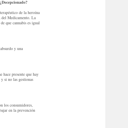
 ¿
Decepcionado?
terapéutico de la heroína
la del Medicamento.
La
 de que cannabis es igual
 absurdo y una
se hace presente que hay
 y si no las gestionas
con los consumidores,
bajar en la prevención