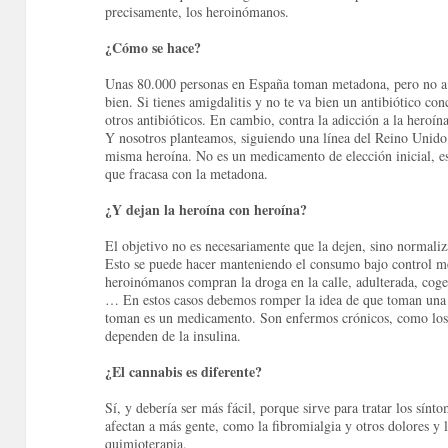
precisamente, los heroinómanos.
¿Cómo se hace?
Unas 80.000 personas en España toman metadona, pero no a
bien.
Si tienes amigdalitis y no te va bien un antibiótico con
otros antibióticos.
En cambio, contra la adicción a la heroín
Y nosotros planteamos, siguiendo una línea del Reino Unido y
misma heroína.
No es un medicamento de elección inicial, e
que fracasa con la metadona.
¿Y dejan la heroína con heroína?
El objetivo no es necesariamente que la dejen, sino normaliza
Esto se puede hacer manteniendo el consumo bajo control m
heroinómanos compran la droga en la calle, adulterada, coge
…
En estos casos debemos romper la idea de que toman una
toman es un medicamento.
Son enfermos crónicos, como los
dependen de la insulina.
¿El cannabis es diferente?
Sí, y debería ser más fácil, porque sirve para tratar los sín
afectan a más gente, como la fibromialgia y otros dolores y l
quimioterapia.