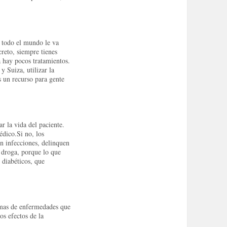
 todo el mundo le va
creto, siempre tienes
a hay pocos tratamientos.
 Suiza, utilizar la
s un recurso para gente
r la vida del paciente.
édico.
Si no, los
n infecciones, delinquen
 droga, porque lo que
 diabéticos, que
tomas de enfermedades que
os efectos de la