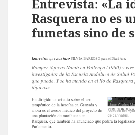
Entrevista: «La i
Rasquera no es u
fumetas sino de 
Entrevista que nos hizo
SÍLVIA BARROSO
para el Diari Ara:
Romper tópicos
Nació en Pollença (1960) y vive
investigador de la Escuela Andaluza de Salud P
que puede.
Y se ha metido en el lío de Rasquer
tópicos»
Ha dirigido un estudio sobre el uso
terapéutico de la heroína en Granada y
Juan Carlos Ma
PERE TORDERA
ahora es el asesor médico del proyecto de
Asesora del Ayun
una plantación de marihuana en
de cannabis.
Rasquera, que también ha anunciado que pedirá la legalizaci
Parlamento.