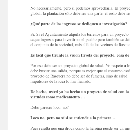
No necesariamente, pero sí podemos aprovecharla.
El proye
global, la plantación sólo debe ser una parte, el resto debe 
¿Qué parte de los ingresos se dediquen a investigación?
Sí.
Si el Ayuntamiento alquila los terrenos para un proyecto 
saque ingresos para invertir en el pueblo pero también se deb
el conjunto de la sociedad, más allá de los vecinos de Rasque
Es fácil que triunfe la visión frívola del proyecto, cosa 
Por eso debe ser un proyecto global de salud.
Yo respeto a l
debe buscar una salida, porque es mejor que el consumo est
proyecto de Rasquera no debe ser de fumetas, sino de salud.
impulsores de la idea lo han firmado.
De hecho, usted ya ha hecho un proyecto de salud con la
virtudes como medicamento …
Debo parecer loco, no?
Loco no, pero no sé si se entiende a la primera …
Pues resulta que una droga como la heroína puede ser un me