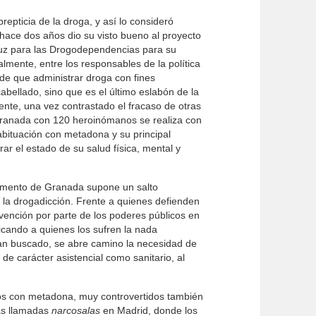
epticia de la droga, y así lo consideró
e hace dos años dio su visto bueno al proyecto
luz para las Drogodependencias para su
almente, entre los responsables de la política
 de que administrar droga con fines
abellado, sino que es el último eslabón de la
nte, una vez contrastado el fracaso de otras
 Granada con 120 heroinómanos se realiza con
bituación con metadona y su principal
rar el estado de su salud física, mental y
erimento de Granada supone un salto
e la drogadicción. Frente a quienes defienden
vención por parte de los poderes públicos en
plicando a quienes los sufren la nada
an buscado, se abre camino la necesidad de
 de carácter asistencial como sanitario, al
tos con metadona, muy controvertidos también
las llamadas
narcosalas
en Madrid, donde los