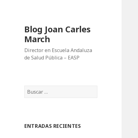
Blog Joan Carles
March
‎Director en Escuela Andaluza
de Salud Pública – EASP
B
u
s
c
a
ENTRADAS RECIENTES
r
: