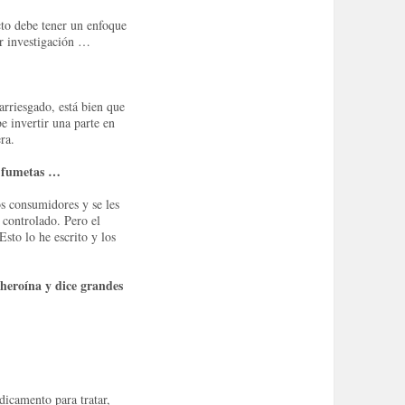
cto debe tener un enfoque
ser investigación …
arriesgado, está bien que
e invertir una parte en
ra.
de fumetas …
os consumidores y se les
é controlado.
Pero el
Esto lo he escrito y los
 heroína y dice grandes
dicamento para tratar,