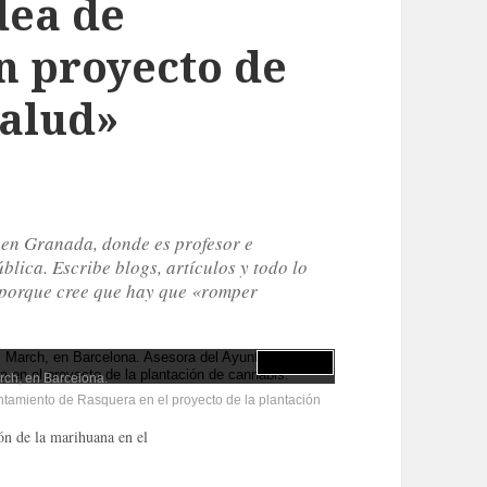
dea de
n proyecto de
salud»
 en Granada, donde es profesor e
ública.
Escribe blogs, artículos y todo lo
a porque cree que hay que «romper
rch, en Barcelona.
tamiento de Rasquera en el proyecto de la plantación
ón de la marihuana en el