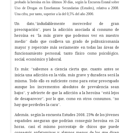
probado la heroína en los últimos 30 días, según la Encuesta Estatal sobre
Uso de Drogas en Enseñanzas Secundarias (Estudes), relativa a 2008.
Una cifra, por tanto, superior a la del 0,5% del año 2006.
Un dato,“indudablemente merecedor de gran
preocupación”, pues la adicción asociada al consumo de
heroína es “la más grave que podemos ver en nuestro
medio” dado que conlleva un grado de politoxicomanía
mayor y repercute más seriamente en todas las áreas de
funcionamiento personal, tanto físico como psicológico,
social, económico y laboral.
Es más; “sabemos a ciencia cierta que, cuanto antes se
inicia una adicción en la vida, más grave y duradera será la
misma. Todo ello es suficiente como para estar preocupado
aunque los incrementos absolutos de prevalencia sean
bajos”, y advierte de que la adicción a la heroína “está lejos
de desaparecer”, por lo que, como en otros consumos, “no
hay que perderles la cara”.
Además, según la encuesta Estudes 2008, 23% de los jóvenes
españoles aseguran que podrían conseguir heroína en 24
horas, casi el mismo porcentaje de chicos que puede
conseguir anfetaminas y algunos menos de los que dicen