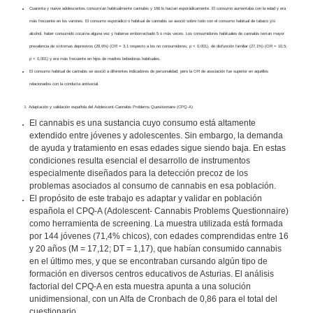
Cuarenta y nueve adolescentes consumían habitualmente cannabis y 166 lo hacían esporádicamente. El consumo aumentaba con la edad y era
más frecuente en los varones. El consumo esporádico o habitual de cannabis se asoció sobre todo con el consumo habitual de tabaco y/o
alcohol, haber consumido cocaína alguna vez y haberse emborrachado 5 o más veces. Los consumidores habituales de cannabis tenían mayor
prevalencia de síntomas depresivos (28,6%) (OR = 3,1 respecto a los no consumidores; p < 0,001), de disfunción familiar (27,1%) (OR = 10,5;
p < 0,001) y era más frecuente en hijos de madres bebedoras habituales.
El consumo habitual de cannabis se asoció a diferentes indicadores de personalidad, pero la OR de asociación fue superior en aquéllos
relacionados con la conducta antisocial.
3.
Adaptación y validación española del Adolescent-Cannabis Problems Questionnaire (CPQ-A)
El cannabis es una sustancia cuyo consumo está altamente
extendido entre jóvenes y adolescentes. Sin embargo, la demanda
de ayuda y tratamiento en esas edades sigue siendo baja. En estas
condiciones resulta esencial el desarrollo de instrumentos
especialmente diseñados para la detección precoz de los
problemas asociados al consumo de cannabis en esa población.
El propósito de este trabajo es adaptar y validar en población
española el CPQ-A (Adolescent- Cannabis Problems Questionnaire)
como herramienta de screening. La muestra utilizada está formada
por 144 jóvenes (71,4% chicos), con edades comprendidas entre 16
y 20 años (M = 17,12; DT = 1,17), que habían consumido cannabis
en el último mes, y que se encontraban cursando algún tipo de
formación en diversos centros educativos de Asturias. El análisis
factorial del CPQ-A en esta muestra apunta a una solución
unidimensional, con un Alfa de Cronbach de 0,86 para el total del
cuestionario.