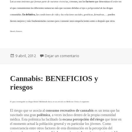
Los
acontecimientos que forman parte de nuestras vivencias
, creemos, son los
factores
que determinan el
orden
en
el que consumiremos las diferentes sustancias más que razones debidas
al tipo o peligrosidad d
e las drogas
consumidas.
En definitiva,
l
as condiciones de vida y las relaciones sociales, genéticas, formativas, …
pueden
darnos mejores y más fundamentadas razones para consumir unos estupefacientes antes o después que otros.
Manolo Romero
Publicado
9 abril, 2012
Dejar un comentario
el
Cannabis: BENEFICIOS y
riesgos
El gran investigador en drogas Rafael Maldonado decía en un artículo en Medicina Clínica lo siguiente:
El riesgo que se asocia al
consumo recreativo de cannabis
es un tema que ha
suscitado una gran
polémica
, a veces incluso dentro de la propia comunidad
médica. Esta polémica ha facilitado la
escasa percepción del riesgo
que tiene en
el momento actual la población general y en particular los jóvenes. Como
consecuencia entre otros factores de esta disminución en la percepción del