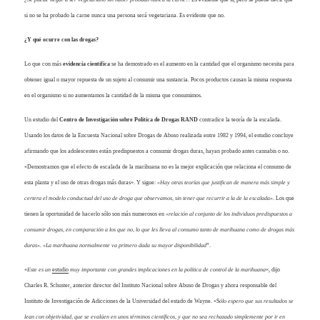
si no se ha probado la carne nunca una persona será vegetariana. Es evidente que no.
¿Y qué ocurre con las drogas?
Lo que con más
evidencia científica
se ha demostrado es el aumento en la cantidad que el organismo necesita para
obtener igual o mayor repuesta de un sujeto al consumir una sustancia. Pocos productos causan la misma respuesta
en el organismo si no aumentamos la cantidad de la misma que consumimos.
Un estudio del
Centro de Investigación sobre Política de Drogas RAND
contradice la teoría de la escalada.
Usando los datos de la Encuesta Nacional sobre Drogas de Abuso realizada entre 1982 y 1994, el estudio concluye
afirmando que los adolescentes están predispuestos a consumir drogas duras, hayan probado antes cannabis o no.
«Demostramos que el efecto de escalada de la marihuana no es la mejor explicación que relaciona el consumo de
esta planta y el uso de otras drogas más duras». Y sigue:
«Hay otras teorías que justifican de manera más simple y
certera el modelo conductual del uso de droga que observamos, sin tener que recurrir a la de la escalada»
. Los que
tienen la oportunidad de hacerlo sólo son más numerosos en
«relación al conjunto de los individuos predispuestos a
consumir drogas, en comparación a los que no, lo que les lleva al consumo tanto de marihuana como de drogas más
duras».
«La marihuana normalmente va primero dada su mayor disponibilidad
”.
«
Este es un
estudio
muy importante con grandes implicaciones en la política de control de la marihuana
«, dijo
Charles R. Schuster, anterior director del Instituto Nacional sobre Abuso de Drogas y ahora responsable del
Instituto de Investigación de Adicciones de la Universidad del estado de Wayne. «S
ólo espero que sus resultados se
lean con objetividad, que se evalúen en unos términos científicos, y que no sea rechazado simplemente por ir en