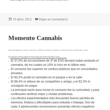
Publicado
19 abril, 2012
Dejar un comentario
el
Momento Cannabis
Ahora que Rasquera ha votado, es necesaria la reflexión, los datos, las opiniones, el hablar del tema con datos sobre la mesa.
Hoy queremos comentar algunos artículos leídos estos últimos días sobre el tema:
1.
CONSUMO DE CANNABIS EN LOS ESTUDIANTES DE SECUNDARIA DE BARCELONA
El 37,5% de los escolares de 3º de ESO declaró haber probado el
cannabis, de los cuales un 10% lo hizo en el último mes.
El consumo fue superior en centros públicos que en concertados-
privados.
El 60,3% probó el cannabis en el parque o en la calle.
El 88,4% lo obtuvo de un compañero o amigo, y el 92,3% lo
consiguió sin pagar.
La principal razón para iniciar el consumo fue la curiosidad, y para
continuarlo sentirse mejor y olvidar problemas.
Los efectos experimentados más frecuentes fueron pérdida de
memoria, tristeza y dificultades para estudiar o trabajar.
Dos de
cada 3 adolescentes reconocieron presentar efectos negativos