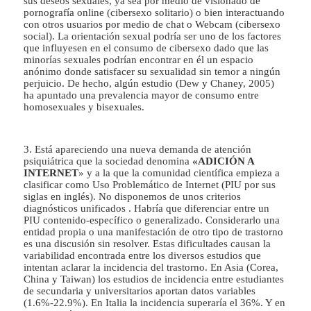
sus deseos sexuales, ya sea por medio de visionado de
pornografía online (cibersexo solitario) o bien interactuando
con otros usuarios por medio de chat o Webcam (cibersexo
social). La orientación sexual podría ser uno de los factores
que influyesen en el consumo de cibersexo dado que las
minorías sexuales podrían encontrar en él un espacio
anónimo donde satisfacer su sexualidad sin temor a ningún
perjuicio. De hecho, algún estudio (Dew y Chaney, 2005)
ha apuntado una prevalencia mayor de consumo entre
homosexuales y bisexuales.
3. Está apareciendo una nueva demanda de atención
psiquiátrica que la sociedad denomina
«ADICIÓN A
INTERNET
» y a la que la comunidad científica empieza a
clasificar como Uso Problemático de Internet (PIU por sus
siglas en inglés). No disponemos de unos criterios
diagnósticos unificados . Habría que diferenciar entre un
PIU contenido-específico o generalizado. Considerarlo una
entidad propia o una manifestación de otro tipo de trastorno
es una discusión sin resolver. Estas dificultades causan la
variabilidad encontrada entre los diversos estudios que
intentan aclarar la incidencia del trastorno. En Asia (Corea,
China y Taiwan) los estudios de incidencia entre estudiantes
de secundaria y universitarios aportan datos variables
(1.6%-22.9%). En Italia la incidencia superaría el 36%. Y en