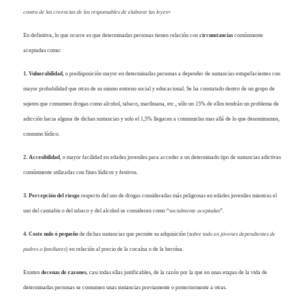
contra de las creencias de los responsables de elaborar las leyes
«
En definitiva, lo que ocurre es que determinadas personas tienen relación con
circunstancias
comúnmente
aceptadas como:
1. Vulnerabilidad,
o predisposición mayor en determinadas personas a depender de sustancias estupefacientes con
mayor probabilidad que otras de su mismo entorno social y educacional. Se ha constatado dentro de un grupo de
sujetos que consumen drogas como alcohol, tabaco, marihuana, etc., sólo un 15% de ellos tendrán un problema de
adicción hacia alguna de dichas sustancias y solo el 1,5% llegaran a consumirlas mas allá de lo que denominamos,
consumo lúdico.
2. Accesibilidad
, o mayor facilidad en edades juveniles para acceder a un determinado tipo de sustancias adictivas
comúnmente utilizadas con fines lúdicos y festivos.
3. Percepción del riesgo
respecto del uso de drogas consideradas más peligrosas en edades juveniles mientras el
uso del cannabis o del tabaco y del alcohol se consideren como “
socialmente aceptadas
”.
4. Coste nulo ó pequeño
de dichas sustancias que permite su adquisición (s
obre todo en jóvenes dependientes de
padres o familiares
) en relación al precio de la cocaína o de la heroína.
Existen
decenas de razones,
casi todas ellas justificables, de la razón por la que en unas etapas de la vida de
determinadas personas se consumen unas sustancias previamente o posteriormente a otras.