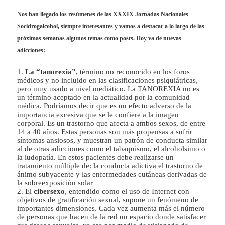
Nos han llegado los resúmenes de las XXXIX Jornadas Nacionales
Socidrogalcohol, siempre interesantes y vamos a destacar a lo largo de las
próximas semanas algunos temas como posts. Hoy va de nuevas
adicciones:
1.
La “tanorexia”
, término no reconocido en los foros
médicos y no incluido en las clasificaciones psiquiátricas,
pero muy usado a nivel mediático. La TANOREXIA no es
un término aceptado en la actualidad por la comunidad
médica. Podríamos decir que es un efecto adverso de la
importancia excesiva que se le confiere a la imagen
corporal. Es un trastorno que afecta a ambos sexos, de entre
14 a 40 años. Estas personas son más propensas a sufrir
síntomas ansiosos, y muestran un patrón de conducta similar
al de otras adicciones como el tabaquismo, el alcoholsimo o
la ludopatía. En estos pacientes debe realizarse un
tratamiento múltiple de: la conducta adictiva el trastorno de
ánimo subyacente y las enfermedades cutáneas derivadas de
la sobreexposición solar
2. El
cibersexo
, entendido como el uso de Internet con
objetivos de gratificación sexual, supone un fenómeno de
importantes dimensiones. Cada vez aumenta más el número
de personas que hacen de la red un espacio donde satisfacer