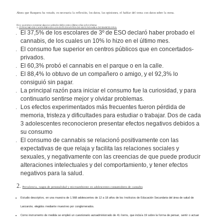
Ahora que Rasquera ha votado, es necesaria la reflexión, los datos, las opiniones, el hablar del tema con datos sobre la mesa.
Hoy queremos comentar algunos artículos leídos estos últimos días sobre el tema:
1.
CONSUMO DE CANNABIS EN LOS ESTUDIANTES DE SECUNDARIA DE BARCELONA
El 37,5% de los escolares de 3º de ESO declaró haber probado el
cannabis, de los cuales un 10% lo hizo en el último mes.
El consumo fue superior en centros públicos que en concertados-
privados.
El 60,3% probó el cannabis en el parque o en la calle.
El 88,4% lo obtuvo de un compañero o amigo, y el 92,3% lo
consiguió sin pagar.
La principal razón para iniciar el consumo fue la curiosidad, y para
continuarlo sentirse mejor y olvidar problemas.
Los efectos experimentados más frecuentes fueron pérdida de
memoria, tristeza y dificultades para estudiar o trabajar.
Dos de cada
3 adolescentes reconocieron presentar efectos negativos debidos a
su consumo
El consumo de cannabis se relacionó positivamente con las
expectativas de que relaja y facilita las relaciones sociales y
sexuales, y negativamente con las creencias de que puede producir
alteraciones intelectuales y del comportamiento, y tener efectos
negativos para la salud.
2.
Prevalencia, rasgos de personalidad y microambiente en adolescentes consumidores de cannabis
Estudio descriptivo, en una muestra de 1.568 adolescentes de 12 a 18 años de los Institutos de Educación Secundaria del área de salud de
Lanzarote, elegidos mediante muestreo por conglomerados.
Como instrumento de medida se empleó un cuestionario autoadministrado de 41 ítems, que incluía 19 sobre la forma de pensar, sentir o actuar