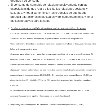
debidos a su consumo
El consumo de cannabis se relacionó positivamente con las
expectativas de que relaja y facilita las relaciones sociales y
sexuales, y negativamente con las creencias de que puede
producir alteraciones intelectuales y del comportamiento, y tener
efectos negativos para la salud.
2.
Prevalencia, rasgos de personalidad y microambiente en adolescentes consumidores de cannabis
Estudio descriptivo, en una muestra de 1.568 adolescentes de 12 a 18 años de los Institutos de Educación
Secundaria del área de salud de Lanzarote, elegidos mediante muestreo por conglomerados.
Como instrumento de medida se empleó un cuestionario autoadministrado de 41 ítems, que incluía 19 sobre
la forma de pensar, sentir o actuar
Cuarenta y nueve adolescentes consumían habitualmente cannabis y 166 lo hacían esporádicamente. El
consumo aumentaba con la edad y era más frecuente en los varones. El consumo esporádico o habitual de
cannabis se asoció sobre todo con el consumo habitual de tabaco y/o alcohol, haber consumido cocaína
alguna vez y haberse emborrachado 5 o más veces. Los consumidores habituales de cannabis tenían mayor
prevalencia de síntomas depresivos (28,6%) (OR = 3,1 respecto a los no consumidores; p < 0,001), de
disfunción familiar (27,1%) (OR = 10,5; p < 0,001) y era más frecuente en hijos de madres bebedoras
habituales.
El consumo habitual de cannabis se asoció a diferentes indicadores de personalidad, pero la OR de
asociación fue superior en aquéllos relacionados con la conducta antisocial.
3.
Adaptación y validación española del Adolescent-Cannabis Problems Questionnaire (CPQ-A)