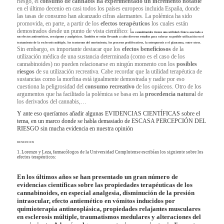
riesgo, el
consumo de cannabis ha experimentado un incremento notable
en el último decenio en casi todos los países europeos incluida España, donde
las tasas de consumo han alcanzado cifras alarmantes
. La polémica ha sido
promovida, en parte, a partir de los
efectos terapéuticos
los cuales están
demostrados desde un punto de vista científico: l
os cannabinoides tienen una utilidad clínica asociada a
sus efectos antieméticos, orexígenos y analgésicos. También se están llevando a cabo diversos estudios para valorar su posible utilización en el
.
tratamiento de la esclerosis múltiple, los trastornos del movimiento, los procesos proliferativos, la osteoporosis o el glaucoma, entre otros
Sin embargo, es importante destacar que los
efectos beneficiosos
de la
utilización médica de una sustancia determinada (como es el caso de los
cannabinoides) no pueden relacionarse en ningún momento con los
posibles
riesgos
de su utilización recreativa. Cabe recordar que la utilidad terapéutica de
sustancias como la morfina está igualmente demostrada y nadie por eso
cuestiona la peligrosidad del
consumo recreativo
de los opiáceos. Otro de los
argumentos que ha facilitado la polémica se basa en la
procedencia natura
l de
los derivados del cannabis,…
Y ante eso queríamos añadir algunas EVIDENCIAS CIENTÍFICAS sobre el
tema, en un marco donde se habla demasiado de ESCASA PERCEPCIÓN DEL
RIESGO sin mucha evidencia en nuestra opinión
BENEFICIOS
1. Lorenzo y Leza, farmacólogos de la Universidad Complutense escribían los siguiente sobre los
efectos terapéuticos:
En los últimos años se han presentado un gran número de
evidencias científicas sobre las propiedades terapéuticas
de los
cannabinoides, en especial analgesia, disminución
de la presión
intraocular, efecto antiemético
en vómitos inducidos por
quimioterapia antineoplásica,
propiedades relajantes musculares
en esclerosis
múltiple, traumatismos medulares y alteraciones del