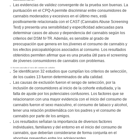
Las evidencias de validez convergente de la prueba son buenas. La
puntuación en el CPQ-A permite discriminar entre consumidores de
cannabis moderados y excesivos en el último mes, está
positivamente relacionada con el CAST (Cannabis Abuse Screening
Test) y presenta una sensibilidad y especificidad adecuadas para
determinar casos de abuso y dependencia del cannabis según los
criterios del DSM IV-TR. Además, es sensible al grado de
preocupación que genera en los jóvenes el consumo de cannabis y
los efectos psicopatológicos asociados al consumo. Los resultados
obtenidos permiten afirmar que es una prueba útil para el screening
de jóvenes consumidores de cannabis con problemas.
4. Factores asociados al incio del consumo de canbabis:
Se identificaron 32 estudios que cumplían los criterios de selección,
de los cuales 13 fueron determinados de alta calidad.
Las causas de exclusión fueron el sesgo de selección, por la
inclusión de consumidores al inicio de la cohorte estudiada, y la
falta de ajuste por los potenciales confusores. Los factores que se
relacionaron con una mayor evidencia con el inicio del consumo de
cannabis fueron el sexo masculino, el consumo de tabaco y alcohol,
tener una relación problemática con los padres y el consumo de
cannabis por parte de los amigos.
Los resultados señalan la importancia de diversos factores
individuales, familiares y del entorno en el inicio del consumo de
cannabis, que deberían considerarse de forma conjunta en el
abordaje preventivo entre los adolescentes.