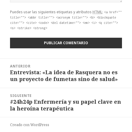
Puedes usar las siguientes etiquetas y atributos
HTML
:
<a href=""
title=""> <abbr title=""> <acronym title=""> <b> <blockquote
cite=""> <cite> <code> <del datetime=""> <em> <i> <q cite="">
<s> <strike> <strong>
Navegación
ANTERIOR
de
Entrevista: «La idea de Rasquera no es
Entrada
entradas
un proyecto de fumetas sino de salud»
anterior:
SIGUIENTE
#24h24p Enfermería y su papel clave en
Entrada
la heroína terapéutica
siguiente:
Creado con WordPress