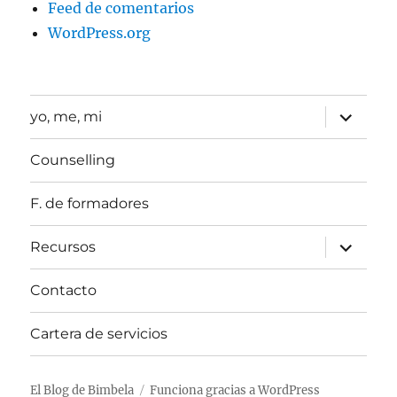
Feed de comentarios
WordPress.org
expande
yo, me, mi
el
menú
inferior
Counselling
F. de formadores
expande
Recursos
el
menú
inferior
Contacto
Cartera de servicios
El Blog de Bimbela
Funciona gracias a WordPress