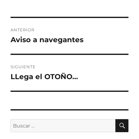
Navegación
ANTERIOR
de
Aviso a navegantes
Entrada
anterior:
entradas
SIGUIENTE
LLega el OTOÑO…
Entrada
siguiente:
BU
Buscar
por: