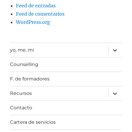
Feed de entradas
Feed de comentarios
WordPress.org
expande
yo, me, mi
el
menú
inferior
Counselling
F. de formadores
expande
Recursos
el
menú
inferior
Contacto
Cartera de servicios