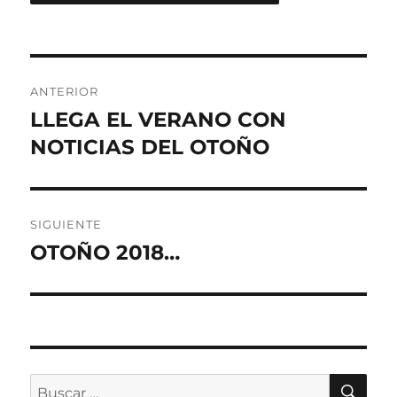
Navegación
ANTERIOR
de
LLEGA EL VERANO CON
Entrada
anterior:
NOTICIAS DEL OTOÑO
entradas
SIGUIENTE
OTOÑO 2018…
Entrada
siguiente:
BU
Buscar