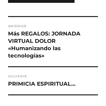
Navegación
ANTERIOR
de
Más REGALOS: JORNADA
Entrada
anterior:
VIRTUAL DOLOR
entradas
«Humanizando las
tecnologías»
SIGUIENTE
PRIMICIA ESPIRITUAL…
Entrada
siguiente: