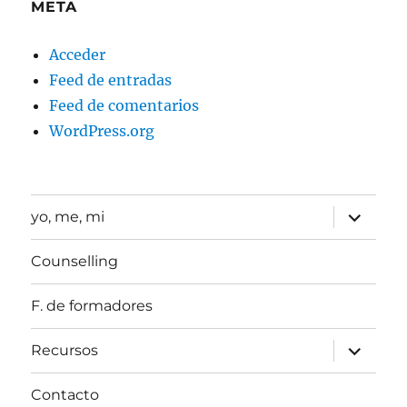
META
Acceder
Feed de entradas
Feed de comentarios
WordPress.org
expande
yo, me, mi
el
menú
inferior
Counselling
F. de formadores
expande
Recursos
el
menú
inferior
Contacto