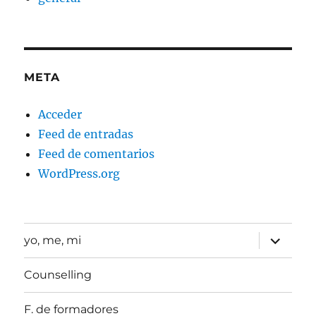
META
Acceder
Feed de entradas
Feed de comentarios
WordPress.org
expande
yo, me, mi
el
menú
inferior
Counselling
F. de formadores