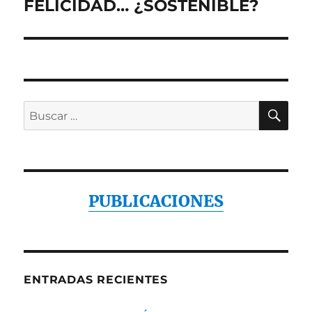
siguiente:
FELICIDAD… ¿SOSTENIBLE?
BU
Buscar
por:
PUBLICACIONES
ENTRADAS RECIENTES