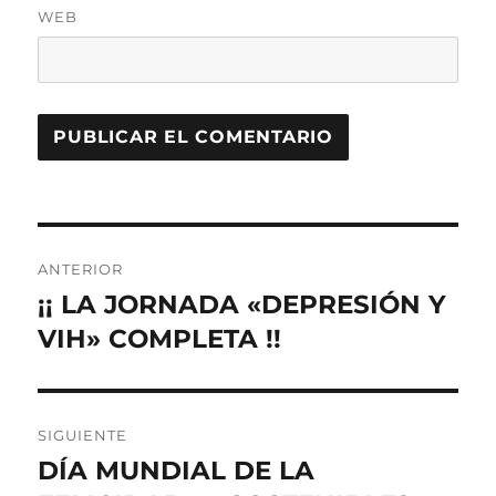
WEB
Navegación
ANTERIOR
de
¡¡ LA JORNADA «DEPRESIÓN Y
Entrada
anterior:
VIH» COMPLETA !!
entradas
SIGUIENTE
DÍA MUNDIAL DE LA
Entrada