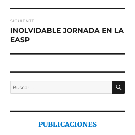
SIGUIENTE
INOLVIDABLE JORNADA EN LA
Entrada
siguiente:
EASP
BU
Buscar
por:
PUBLICACIONES