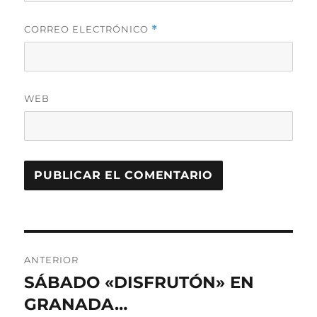
CORREO ELECTRÓNICO
*
WEB
Navegación
ANTERIOR
de
SÁBADO «DISFRUTÓN» EN
Entrada
anterior:
GRANADA…
entradas