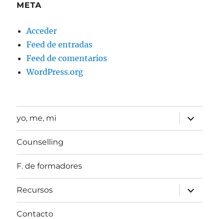
META
Acceder
Feed de entradas
Feed de comentarios
WordPress.org
expande
yo, me, mi
el
menú
inferior
Counselling
F. de formadores
expande
Recursos
el
menú
inferior
Contacto