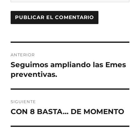
Navegación
ANTERIOR
de
Seguimos ampliando las Emes
Entrada
anterior:
preventivas.
entradas
SIGUIENTE
CON 8 BASTA… DE MOMENTO
Entrada
siguiente: