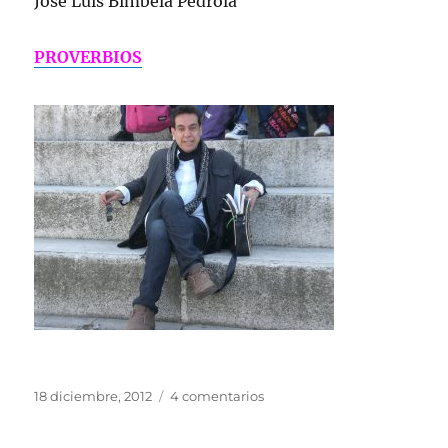
José Luis Bimbela Pedrola
PROVERBIOS
Publicado
en
18 diciembre, 2012
4 comentarios
el
REGALO-
RECOMENDACIÓN