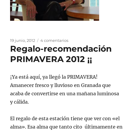
Publicado
en
19 junio, 2012
4 comentarios
Regalo-recomendación
el
Regalo
recomendación
PRIMAVERA 2012 ¡¡
VERANO
2012
¡Ya está aquí, ya llegó la PRIMAVERA!
Amanecer fresco y lluvioso en Granada que
acaba de convertirse en una mañana luminosa
y cálida.
El regalo de esta estación tiene que ver con «el
alma». Esa alma que tanto cito últimamente en