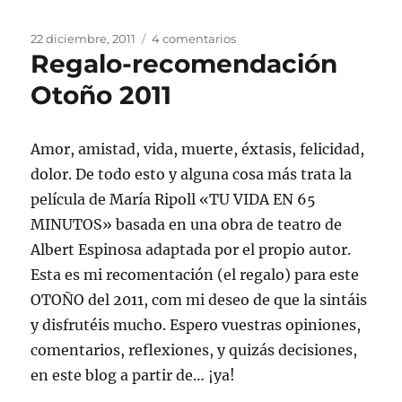
Publicado
en
22 diciembre, 2011
4 comentarios
Regalo-recomendación
el
Regalo-
recomendación
Otoño 2011
INVIERNO
2011-
2012
Amor, amistad, vida, muerte, éxtasis, felicidad,
dolor. De todo esto y alguna cosa más trata la
película de María Ripoll «TU VIDA EN 65
MINUTOS» basada en una obra de teatro de
Albert Espinosa adaptada por el propio autor.
Esta es mi recomentación (el regalo) para este
OTOÑO del 2011, com mi deseo de que la sintáis
y disfrutéis mucho. Espero vuestras opiniones,
comentarios, reflexiones, y quizás decisiones,
en este blog a partir de… ¡ya!