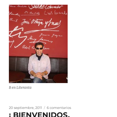
B en Literanta
Publicado
en
20 septiembre, 2011
6 comentarios
¡ BIENVENIDOS,
el
Regalo-