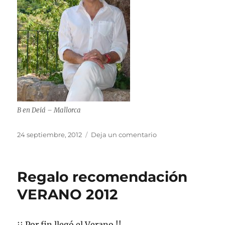
B en Deiá – Mallorca
Publicado
en
24 septiembre, 2012
Deja un comentario
el
REGALO-
RECOMENDACIÓN
OTOÑO
Regalo recomendación
2012
VERANO 2012
¡¡ Por fin llegó el Verano !!