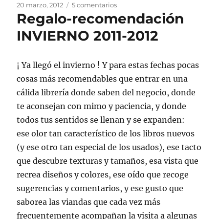
Publicado
en
20 marzo, 2012
5 comentarios
Regalo-recomendación
el
Regalo-
recomendación
INVIERNO 2011-2012
PRIMAVERA
2012
¡¡
¡ Ya llegó el invierno ! Y para estas fechas pocas
cosas más recomendables que entrar en una
cálida librería donde saben del negocio, donde
te aconsejan con mimo y paciencia, y donde
todos tus sentidos se llenan y se expanden:
ese olor tan característico de los libros nuevos
(y ese otro tan especial de los usados), ese tacto
que descubre texturas y tamaños, esa vista que
recrea diseños y colores, ese oído que recoge
sugerencias y comentarios, y ese gusto que
saborea las viandas que cada vez más
frecuentemente acompañan la visita a algunas