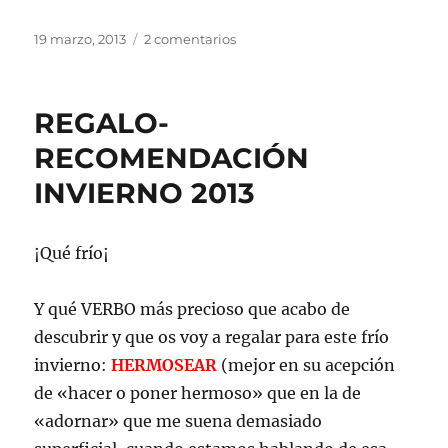
Publicado
en
19 marzo, 2013
2 comentarios
el
REGALO
PRIMAVERA
2013
REGALO-
RECOMENDACIÓN
INVIERNO 2013
¡Qué frío¡
Y qué VERBO más precioso que acabo de
descubrir y que os voy a regalar para este frío
invierno:
HERMOSEAR
(mejor en su acepción
de «hacer o poner hermoso» que en la de
«adornar» que me suena demasiado