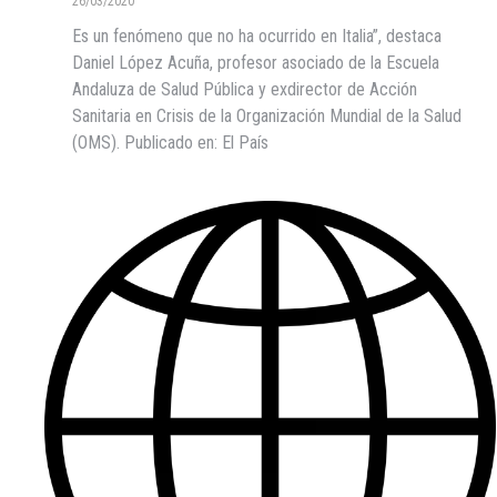
26/03/2020
Es un fenómeno que no ha ocurrido en Italia”, destaca
Daniel López Acuña, profesor asociado de la Escuela
Andaluza de Salud Pública y exdirector de Acción
Sanitaria en Crisis de la Organización Mundial de la Salud
(OMS). Publicado en: El País