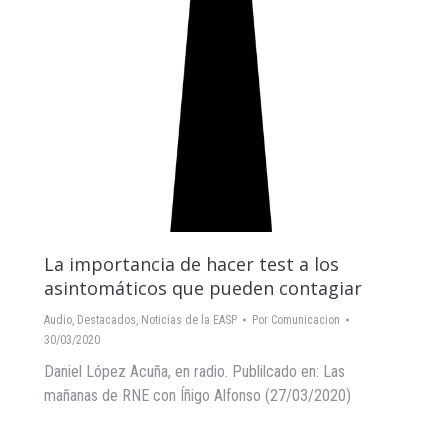
La importancia de hacer test a los
asintomáticos que pueden contagiar
Audio
,
Destacados
,
Noticias de la EASP
Por
Comunicacion
30/03/2020
Daniel López Acuña, en radio. Publilcado en: Las
mañanas de RNE con Íñigo Alfonso (27/03/2020)