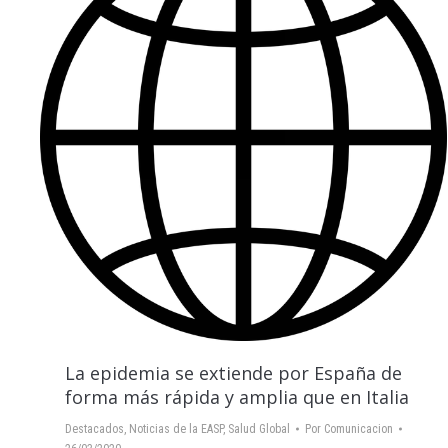
La epidemia se extiende por España de
forma más rápida y amplia que en Italia
Destacados
,
Noticias de la EASP
,
Salud Global
Por
Comunicacion