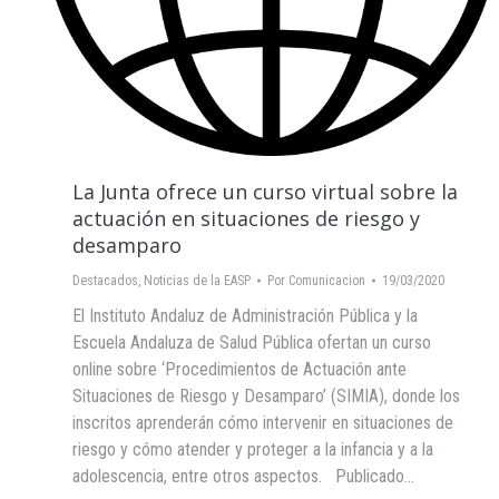
La Junta ofrece un curso virtual sobre la
actuación en situaciones de riesgo y
desamparo
Destacados
,
Noticias de la EASP
Por
Comunicacion
19/03/2020
El Instituto Andaluz de Administración Pública y la
Escuela Andaluza de Salud Pública ofertan un curso
online sobre ‘Procedimientos de Actuación ante
Situaciones de Riesgo y Desamparo’ (SIMIA), donde los
inscritos aprenderán cómo intervenir en situaciones de
riesgo y cómo atender y proteger a la infancia y a la
adolescencia, entre otros aspectos. Publicado…